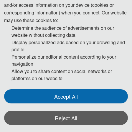
and/or access information on your device (cookies or
大会简介
corresponding information) when you connect. Our website
第二届市场、区块链与预测模型国际学
may use these cookies to:
术会议（MBPM2022）将于2022年11月18-
Determine the audience of advertisements on our
20日在广州召开。会议旨在为从事“区块
website without collecting data
链”,“市场”,“预测模型”等相关领域的专家、学
Display personalized ads based on your browsing and
者、工程技术人员、技术研发人员提供一个
profile
分享科研成果，拓宽研究思路、碰撞新思
Personalize our editorial content according to your
想、加强学术研究的国际平台，探讨本领域
navigation
探讨本领域发展所面临的关键性挑战问题和
Allow you to share content on social networks or
研究方向，促进学术成果产业化合作的平
platforms on our website
台。大会诚邀国内外高校、科研机构专家、
学者，企业界人士及其他相关人员参会交
Accept All
流。
Reject All
主办单位：
*Some visual materials on this website were generated with the assistance of